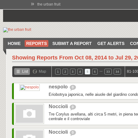
»
the urban fruit
HOME
REPORTS
SUBMIT A REPORT
GET ALERTS
CO
Showing Reports From
Oct 08, 2014 to Jul 29, 
…
List
Map
81-100
1
2
3
4
5
6
33
34
nespolo
0
Eriobotrya japonica, nelle aiuole del giardino con
Noccioli
0
Tre Corylus avellana, alti circa 5 metri, in piena terr
centrale e il controviale
Noccioli
0