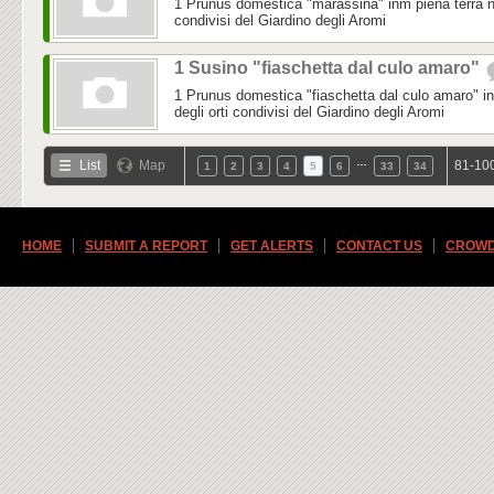
1 Prunus domestica "marassina" inm piena terra nel
condivisi del Giardino degli Aromi
1 Susino "fiaschetta dal culo amaro"
1 Prunus domestica "fiaschetta dal culo amaro" in 
degli orti condivisi del Giardino degli Aromi
…
List
Map
81-100
1
2
3
4
5
6
33
34
HOME
SUBMIT A REPORT
GET ALERTS
CONTACT US
CROWD