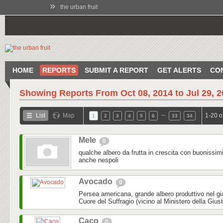
»
the urban fruit
HOME
REPORTS
SUBMIT A REPORT
GET ALERTS
CO
Showing Reports From
Oct 08, 2014 to Jul 29, 
…
List
Map
1-20 o
1
2
3
4
5
6
33
34
Mele
0
qualche albero da frutta in crescita con buonissim
anche nespoli
Avocado
0
Persea americana, grande albero produttivo nel gi
Cuore del Suffragio (vicino al Ministero della Gius
Caco
0