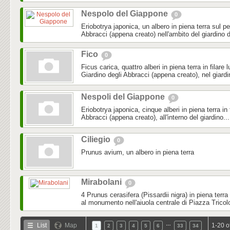
Nespolo del Giappone
0
Eriobotrya japonica, un albero in piena terra sul pe
Abbracci (appena creato) nell'ambito del giardino d
Fico
0
Ficus carica, quattro alberi in piena terra in filare 
Giardino degli Abbracci (appena creato), nel giardi
Nespoli del Giappone
0
Eriobotrya japonica, cinque alberi in piena terra in f
Abbracci (appena creato), all'interno del giardino...
Ciliegio
0
Prunus avium, un albero in piena terra
Mirabolani
0
4 Prunus cerasifera (Pissardii nigra) in piena terra
al monumento nell'aiuola centrale di Piazza Tricol
…
List
Map
1-20 o
1
2
3
4
5
6
33
34