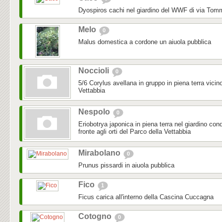
Dyospiros cachi nel giardino del WWF di via To
Melo
0
Malus domestica a cordone un aiuola pubblica
Noccioli
0
5/6 Corylus avellana in gruppo in piena terra vicino
Vettabbia
Nespolo
0
Eriobotrya japonica in piena terra nel giardino con
fronte agli orti del Parco della Vettabbia
Mirabolano
0
Prunus pissardi in aiuola pubblica
Fico
1
Ficus carica all'interno della Cascina Cuccagna
Cotogno
0