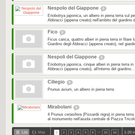
Nespolo del Giappone
0
Eriobotrya japonica, un albero in piena terra sul pe
Abbracci (appena creato) nell'ambito del giardino d
Fico
0
Ficus carica, quattro alberi in piena terra in filare 
Giardino degli Abbracci (appena creato), nel giardi
Nespoli del Giappone
0
Eriobotrya japonica, cinque alberi in piena terra in f
Abbracci (appena creato), all'interno del giardino...
Ciliegio
0
Prunus avium, un albero in piena terra
Mirabolani
0
4 Prunus cerasifera (Pissardii nigra) in piena terra
al monumento nell'aiuola centrale di Piazza Tricol
…
List
Map
1-20 o
1
2
3
4
5
6
33
34