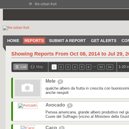
»
the urban fruit
HOME
REPORTS
SUBMIT A REPORT
GET ALERTS
CO
Showing Reports From
Oct 08, 2014 to Jul 29, 
…
List
Map
1-20 o
1
2
3
4
5
6
33
34
Mele
0
qualche albero da frutta in crescita con buonissim
anche nespoli
Avocado
0
Persea americana, grande albero produttivo nel gi
Cuore del Suffragio (vicino al Ministero della Gius
Caco
0