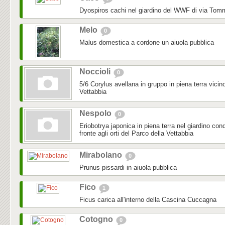
Dyospiros cachi nel giardino del WWF di via To
Melo
0
Malus domestica a cordone un aiuola pubblica
Noccioli
0
5/6 Corylus avellana in gruppo in piena terra vicino
Vettabbia
Nespolo
0
Eriobotrya japonica in piena terra nel giardino con
fronte agli orti del Parco della Vettabbia
Mirabolano
0
Prunus pissardi in aiuola pubblica
Fico
1
Ficus carica all'interno della Cascina Cuccagna
Cotogno
0