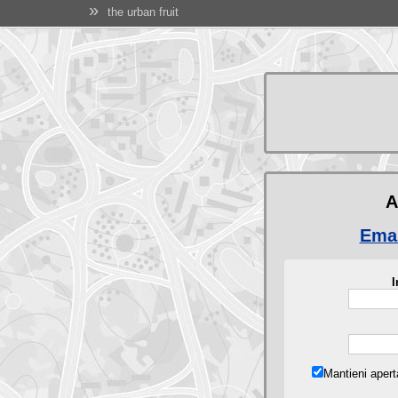
»
the urban fruit
A
Emai
I
Mantieni aper