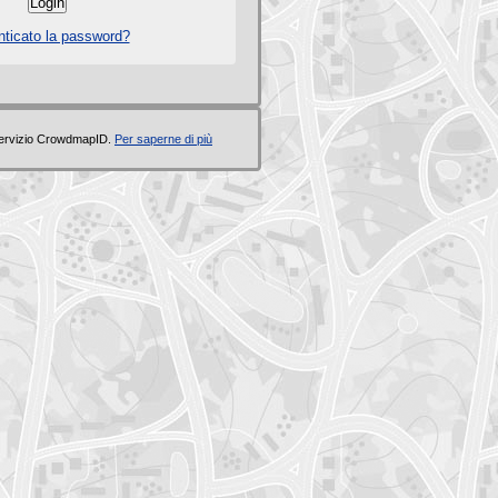
ticato la password?
servizio CrowdmapID.
Per saperne di più