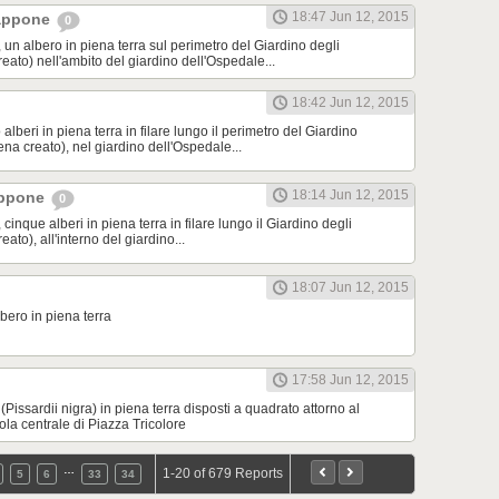
18:47 Jun 12, 2015
iappone
0
 un albero in piena terra sul perimetro del Giardino degli
ato) nell'ambito del giardino dell'Ospedale...
18:42 Jun 12, 2015
 alberi in piena terra in filare lungo il perimetro del Giardino
na creato), nel giardino dell'Ospedale...
18:14 Jun 12, 2015
appone
0
cinque alberi in piena terra in filare lungo il Giardino degli
ato), all'interno del giardino...
18:07 Jun 12, 2015
bero in piena terra
17:58 Jun 12, 2015
(Pissardii nigra) in piena terra disposti a quadrato attorno al
la centrale di Piazza Tricolore
…
1-20 of 679 Reports
5
6
33
34