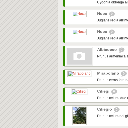
Cydonia oblonga al
Noce
0
Juglans regia all'i
Noce
0
Juglans regia all'i
Albicocco
0
Prunus armeniaca all
Mirabolano
0
Prunus cerasifera n
Ciliegi
0
Prunus avium, due a
Ciliegio
0
Prunus avium nel gi