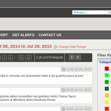
PORT
GET ALERTS
CONTACT US
t 08, 2014 to Jul 29, 2015
Change Date Range
Filter 
…
1-20 of 679 Reports
5
6
33
34
Catego
11:02 Jul 29, 2015
rutta in crescita con buonissimi mele e tra qualche anno anche
20:35 Jul 14, 2015
rande albero produttivo nel giardino della Chiesa Sacro
(vicino al Ministero della Giustizia) Roma.
18:55 Jul 14, 2015