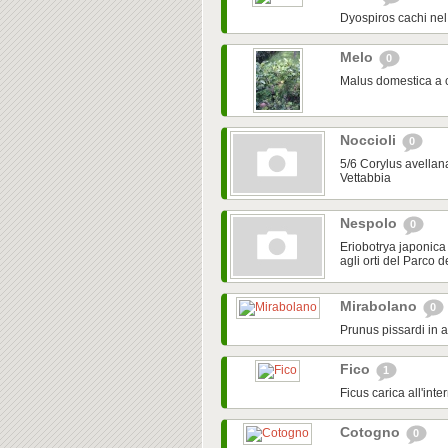
Dyospiros cachi ne
Melo
0
Malus domestica a 
Noccioli
0
5/6 Corylus avellana
Vettabbia
Nespolo
0
Eriobotrya japonica 
agli orti del Parco d
Mirabolano
0
Prunus pissardi in 
Fico
1
Ficus carica all'in
Cotogno
0