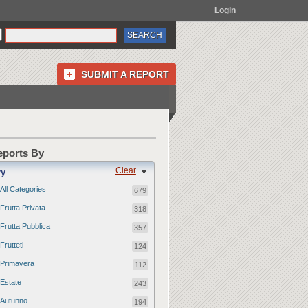
Login
SUBMIT A REPORT
Reports By
Clear
ry
All Categories
679
Frutta Privata
318
Frutta Pubblica
357
Frutteti
124
Primavera
112
Estate
243
Autunno
194