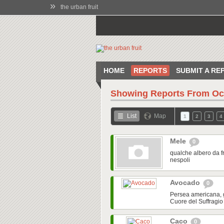
»
the urban fruit
HOME
REPORTS
SUBMIT A RE
Showing Reports From
Oc
List
Map
1
2
3
4
Mele
0
qualche albero da f
nespoli
Avocado
0
Persea americana, g
Cuore del Suffragio 
Caco
0