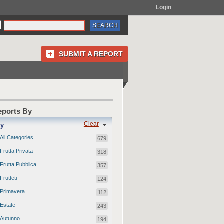
Login
SUBMIT A REPORT
Reports By
Clear
ry
All Categories
679
Frutta Privata
318
Frutta Pubblica
357
Frutteti
124
Primavera
112
Estate
243
Autunno
194