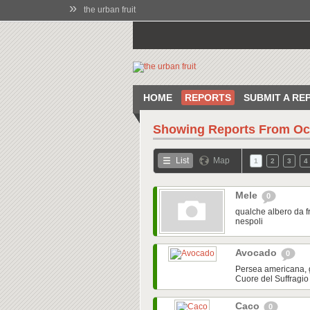
»
the urban fruit
HOME
REPORTS
SUBMIT A RE
Showing Reports From
Oc
List
Map
1
2
3
4
Mele
0
qualche albero da f
nespoli
Avocado
0
Persea americana, g
Cuore del Suffragio 
Caco
0