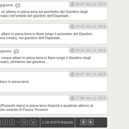
18:47 Jun 12, 2015
iappone
0
 un albero in piena terra sul perimetro del Giardino degli
ato) nell'ambito del giardino dell'Ospedale...
18:42 Jun 12, 2015
 alberi in piena terra in filare lungo il perimetro del Giardino
na creato), nel giardino dell'Ospedale...
18:14 Jun 12, 2015
appone
0
cinque alberi in piena terra in filare lungo il Giardino degli
ato), all'interno del giardino...
18:07 Jun 12, 2015
bero in piena terra
17:58 Jun 12, 2015
(Pissardii nigra) in piena terra disposti a quadrato attorno al
la centrale di Piazza Tricolore
…
1-20 of 679 Reports
5
6
33
34