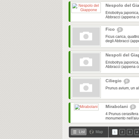
Nespolo del G
Eriobotrya japonica,
Abbracci (appena cre
Fico
0
Ficus carica, quattro
degli Abbracci (appe
Nespoli del Gi
Eriobotrya japonica, 
Abbracci (appena cre
Ciliegio
0
Prunus avium, un al
Mirabolani
0
4 Prunus cerasifera 
monumento nell'aiuo
List
Map
1
2
3
4