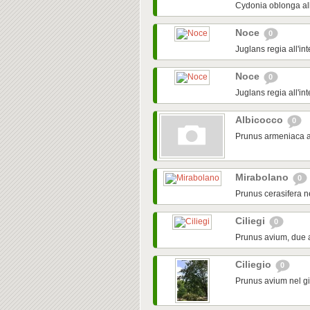
Cydonia oblonga al
Noce
0
Juglans regia all'i
Noce
0
Juglans regia all'i
Albicocco
0
Prunus armeniaca all
Mirabolano
0
Prunus cerasifera n
Ciliegi
0
Prunus avium, due a
Ciliegio
0
Prunus avium nel gi