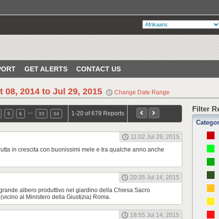
PORT
GET ALERTS
CONTACT US
t 08, 2014 to Jul 29, 2015
Change Date Range
Filter 
…
1-20 of 679 Reports
5
6
33
34
Catego
11:02 Jul 29, 2015
rutta in crescita con buonissimi mele e tra qualche anno anche
20:35 Jul 14, 2015
rande albero produttivo nel giardino della Chiesa Sacro
(vicino al Ministero della Giustizia) Roma.
18:55 Jul 14, 2015