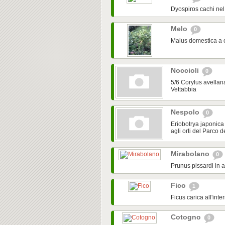
Dyospiros cachi ne
Melo
0
Malus domestica a 
Noccioli
0
5/6 Corylus avellana
Vettabbia
Nespolo
0
Eriobotrya japonica 
agli orti del Parco d
Mirabolano
0
Prunus pissardi in 
Fico
1
Ficus carica all'in
Cotogno
0