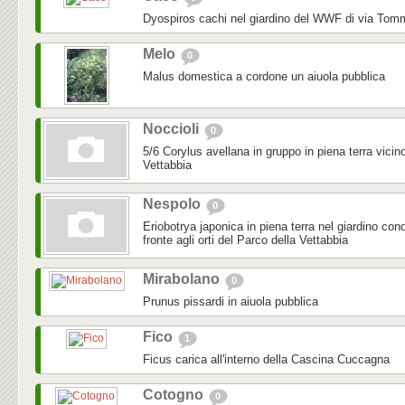
Dyospiros cachi nel giardino del WWF di via To
Melo
0
Malus domestica a cordone un aiuola pubblica
Noccioli
0
5/6 Corylus avellana in gruppo in piena terra vicino
Vettabbia
Nespolo
0
Eriobotrya japonica in piena terra nel giardino con
fronte agli orti del Parco della Vettabbia
Mirabolano
0
Prunus pissardi in aiuola pubblica
Fico
1
Ficus carica all'interno della Cascina Cuccagna
Cotogno
0