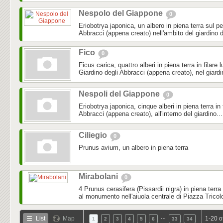
Nespolo del Giappone
0
Eriobotrya japonica, un albero in piena terra sul pe
Abbracci (appena creato) nell'ambito del giardino d
Fico
0
Ficus carica, quattro alberi in piena terra in filare 
Giardino degli Abbracci (appena creato), nel giardi
Nespoli del Giappone
0
Eriobotrya japonica, cinque alberi in piena terra in f
Abbracci (appena creato), all'interno del giardino...
Ciliegio
0
Prunus avium, un albero in piena terra
Mirabolani
0
4 Prunus cerasifera (Pissardii nigra) in piena terra
al monumento nell'aiuola centrale di Piazza Tricol
…
List
Map
1-20 o
1
2
3
4
5
6
33
34