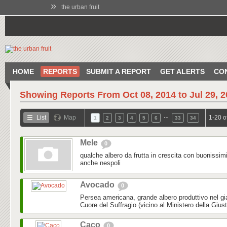
»
the urban fruit
HOME
REPORTS
SUBMIT A REPORT
GET ALERTS
CO
Showing Reports From
Oct 08, 2014 to Jul 29, 
…
List
Map
1-20 o
1
2
3
4
5
6
33
34
Mele
0
qualche albero da frutta in crescita con buonissim
anche nespoli
Avocado
0
Persea americana, grande albero produttivo nel gi
Cuore del Suffragio (vicino al Ministero della Gius
Caco
0