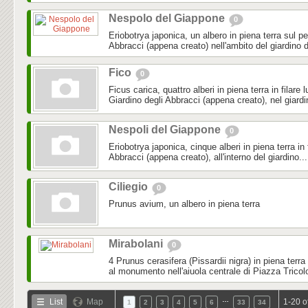
Nespolo del Giappone
0
Eriobotrya japonica, un albero in piena terra sul pe
Abbracci (appena creato) nell'ambito del giardino d
Fico
0
Ficus carica, quattro alberi in piena terra in filare 
Giardino degli Abbracci (appena creato), nel giardi
Nespoli del Giappone
0
Eriobotrya japonica, cinque alberi in piena terra in f
Abbracci (appena creato), all'interno del giardino...
Ciliegio
0
Prunus avium, un albero in piena terra
Mirabolani
0
4 Prunus cerasifera (Pissardii nigra) in piena terra
al monumento nell'aiuola centrale di Piazza Tricol
…
List
Map
1-20 o
1
2
3
4
5
6
33
34