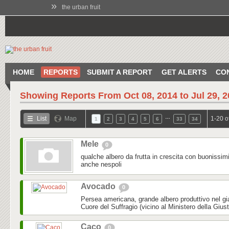
»
the urban fruit
HOME
REPORTS
SUBMIT A REPORT
GET ALERTS
CO
Showing Reports From
Oct 08, 2014 to Jul 29, 
…
List
Map
1-20 o
1
2
3
4
5
6
33
34
Mele
0
qualche albero da frutta in crescita con buonissim
anche nespoli
Avocado
0
Persea americana, grande albero produttivo nel gi
Cuore del Suffragio (vicino al Ministero della Gius
Caco
0