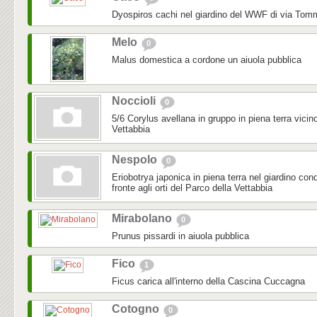
Dyospiros cachi nel giardino del WWF di via To
Melo
0
Malus domestica a cordone un aiuola pubblica
Noccioli
0
5/6 Corylus avellana in gruppo in piena terra vicino
Vettabbia
Nespolo
0
Eriobotrya japonica in piena terra nel giardino con
fronte agli orti del Parco della Vettabbia
Mirabolano
0
Prunus pissardi in aiuola pubblica
Fico
1
Ficus carica all'interno della Cascina Cuccagna
Cotogno
0