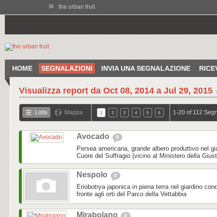
»
the urban fruit
HOME
SEGNALAZIONI
INVIA UNA SEGNALAZIONE
RICE
Visualizza report da
Oct 08, 2014 a Jul 29, 2015
Lista
Mappa
1-20 of 112 Segn
1
2
3
4
5
6
Avocado
0
Persea americana, grande albero produttivo nel gi
Cuore del Suffragio (vicino al Ministero della Gius
Nespolo
0
Eriobotrya japonica in piena terra nel giardino con
fronte agli orti del Parco della Vettabbia
Mirabolano
0