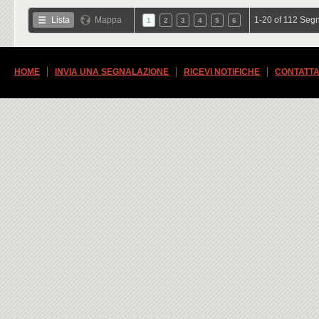
Lista
Mappa
1-20 of 112 Segn
1
2
3
4
5
6
HOME
INVIA UNA SEGNALAZIONE
RICEVI NOTIFICHE
CONTATTA