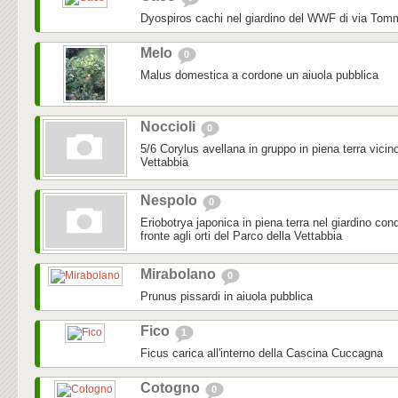
Dyospiros cachi nel giardino del WWF di via To
Melo
0
Malus domestica a cordone un aiuola pubblica
Noccioli
0
5/6 Corylus avellana in gruppo in piena terra vicino
Vettabbia
Nespolo
0
Eriobotrya japonica in piena terra nel giardino con
fronte agli orti del Parco della Vettabbia
Mirabolano
0
Prunus pissardi in aiuola pubblica
Fico
1
Ficus carica all'interno della Cascina Cuccagna
Cotogno
0