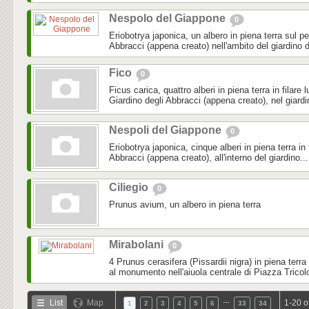
Nespolo del Giappone
0
Eriobotrya japonica, un albero in piena terra sul pe
Abbracci (appena creato) nell'ambito del giardino d
Fico
0
Ficus carica, quattro alberi in piena terra in filare 
Giardino degli Abbracci (appena creato), nel giardi
Nespoli del Giappone
0
Eriobotrya japonica, cinque alberi in piena terra in f
Abbracci (appena creato), all'interno del giardino...
Ciliegio
0
Prunus avium, un albero in piena terra
Mirabolani
0
4 Prunus cerasifera (Pissardii nigra) in piena terra
al monumento nell'aiuola centrale di Piazza Tricol
…
List
Map
1-20 o
1
2
3
4
5
6
33
34