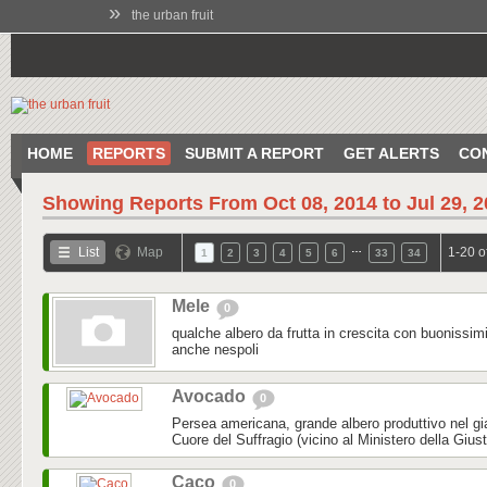
»
the urban fruit
HOME
REPORTS
SUBMIT A REPORT
GET ALERTS
CO
Showing Reports From
Oct 08, 2014 to Jul 29, 
…
List
Map
1-20 o
1
2
3
4
5
6
33
34
Mele
0
qualche albero da frutta in crescita con buonissim
anche nespoli
Avocado
0
Persea americana, grande albero produttivo nel gi
Cuore del Suffragio (vicino al Ministero della Gius
Caco
0