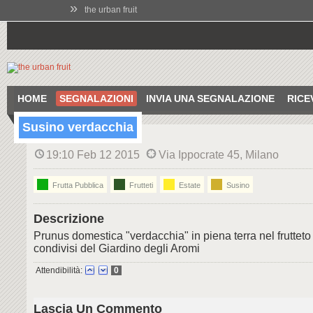
»
the urban fruit
HOME
SEGNALAZIONI
INVIA UNA SEGNALAZIONE
RICE
Susino verdacchia
19:10 Feb 12 2015
Via Ippocrate 45, Milano
Frutta Pubblica
Frutteti
Estate
Susino
Descrizione
Prunus domestica "verdacchia" in piena terra nel frutteto 
condivisi del Giardino degli Aromi
Attendibilità:
0
Lascia Un Commento