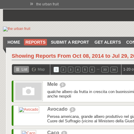
»
the urban fruit
HOME
REPORTS
SUBMIT A REPORT
GET ALERTS
CO
Showing Reports From
Oct 08, 2014 to Jul 29, 
…
List
Map
1-20 o
1
2
3
4
5
6
33
34
Mele
0
qualche albero da frutta in crescita con buonissim
anche nespoli
Avocado
0
Persea americana, grande albero produttivo nel gi
Cuore del Suffragio (vicino al Ministero della Gius
Caco
0