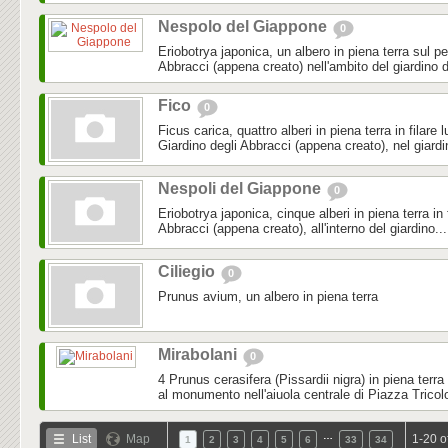
Nespolo del Giappone
0
Eriobotrya japonica, un albero in piena terra sul pe
Abbracci (appena creato) nell'ambito del giardino d
Fico
0
Ficus carica, quattro alberi in piena terra in filare 
Giardino degli Abbracci (appena creato), nel giardi
Nespoli del Giappone
0
Eriobotrya japonica, cinque alberi in piena terra in f
Abbracci (appena creato), all'interno del giardino...
Ciliegio
0
Prunus avium, un albero in piena terra
Mirabolani
0
4 Prunus cerasifera (Pissardii nigra) in piena terra
al monumento nell'aiuola centrale di Piazza Tricol
…
List
Map
1-20 o
1
2
3
4
5
6
33
34