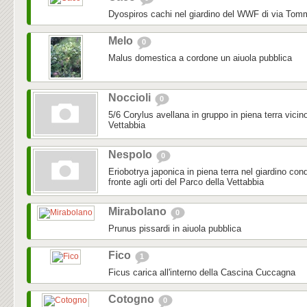
Dyospiros cachi nel giardino del WWF di via To
Melo
0
Malus domestica a cordone un aiuola pubblica
Noccioli
0
5/6 Corylus avellana in gruppo in piena terra vicino
Vettabbia
Nespolo
0
Eriobotrya japonica in piena terra nel giardino con
fronte agli orti del Parco della Vettabbia
Mirabolano
0
Prunus pissardi in aiuola pubblica
Fico
1
Ficus carica all'interno della Cascina Cuccagna
Cotogno
0