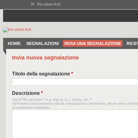
»
the urban fruit
HOME
SEGNALAZIONI
INVIA UNA SEGNALAZIONE
RICE
Invia nuova segnalazione
Titolo della segnalazione
*
Descrizione
*
Tag HTML permessi: "a, p, img, br, b, u, strong, em, i".
Gli iFrames sono permessi solo da: www.youtube.com/embed/, player.vimeo.com/vid
w.soundcloud.com/player.