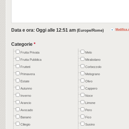
Data e ora: Oggi alle
12:51 am
Modifica 
(Europe/Rome)
Categorie
*
Frutta Privata
Melo
Frutta Pubblica
Mirabolano
Frutteti
Corbezzolo
Primavera
Melograno
Estate
Olivo
Autunno
Cappero
Inverno
Noce
Arancio
Limone
Avocado
Pero
Banano
Fico
Ciliegio
Susino