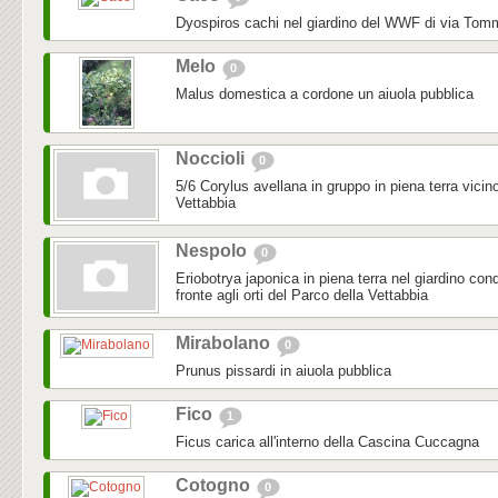
Dyospiros cachi nel giardino del WWF di via To
Melo
0
Malus domestica a cordone un aiuola pubblica
Noccioli
0
5/6 Corylus avellana in gruppo in piena terra vicino
Vettabbia
Nespolo
0
Eriobotrya japonica in piena terra nel giardino con
fronte agli orti del Parco della Vettabbia
Mirabolano
0
Prunus pissardi in aiuola pubblica
Fico
1
Ficus carica all'interno della Cascina Cuccagna
Cotogno
0