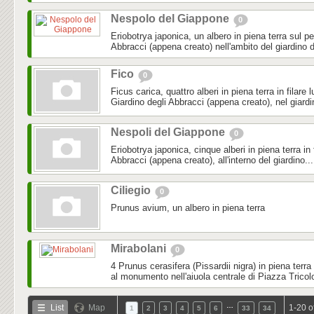
Nespolo del Giappone
0
Eriobotrya japonica, un albero in piena terra sul pe
Abbracci (appena creato) nell'ambito del giardino d
Fico
0
Ficus carica, quattro alberi in piena terra in filare 
Giardino degli Abbracci (appena creato), nel giardi
Nespoli del Giappone
0
Eriobotrya japonica, cinque alberi in piena terra in f
Abbracci (appena creato), all'interno del giardino...
Ciliegio
0
Prunus avium, un albero in piena terra
Mirabolani
0
4 Prunus cerasifera (Pissardii nigra) in piena terra
al monumento nell'aiuola centrale di Piazza Tricol
…
List
Map
1-20 o
1
2
3
4
5
6
33
34