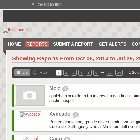
»
the urban fruit
HOME
REPORTS
SUBMIT A REPORT
GET ALERTS
CO
Showing Reports From
Oct 08, 2014 to Jul 29, 
…
List
Map
1-20 o
1
2
3
4
5
6
33
34
Mele
0
qualche albero da frutta in crescita con buonissim
anche nespoli
Avocado
0
Persea americana, grande albero produttivo nel gi
Cuore del Suffragio (vicino al Ministero della Gius
Caco
0