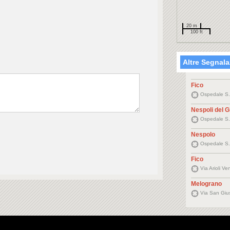
20 m
100 ft
Altre Segnala
Fico
Ospedale S. 
Nespoli del 
Ospedale S. 
Nespolo
Ospedale S. 
Fico
Via Arioli V
Melograno
Via San Gius