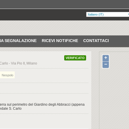
UNA SEGNALAZIONE
RICEVI NOTIFICHE
CONTATTACI
+
VERIFICATO
arlo - Via Pio II, Milano
−
Nespolo
terra sul perimetro del Giardino degli Abbracci (appena
pedale S. Carlo