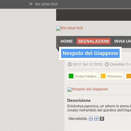
»
the urban fruit
HOME
SEGNALAZIONI
INVIA 
Nespolo del Giappone
18:47 Jun 12 2015
Ospedale S. C
Frutta Pubblica
Primavera
Descrizione
Eriobotrya japonica, un albero in piena 
creato) nell'ambito del giardino dell'Os
Attendibilità:
0