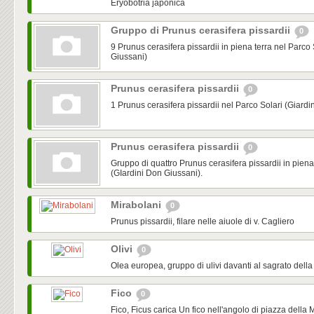
Eryobotria japonica
Gruppo di Prunus cerasifera pissardii
0
9 Prunus cerasifera pissardii in piena terra nel Parco 
Giussani)
Prunus cerasifera pissardii
0
1 Prunus cerasifera pissardii nel Parco Solari (Giardi
Prunus cerasifera pissardii
0
Gruppo di quattro Prunus cerasifera pissardii in piena
(GIardini Don Giussani).
Mirabolani
0
Prunus pissardii, filare nelle aiuole di v. Cagliero
Olivi
0
Olea europea, gruppo di ulivi davanti al sagrato della 
Fico
0
Fico, Ficus carica Un fico nell'angolo di piazza della 