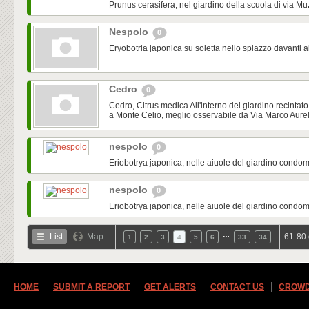
Prunus cerasifera, nel giardino della scuola di via Mu
Nespolo
0
Eryobotria japonica su soletta nello spiazzo davanti a
Cedro
0
Cedro, Citrus medica All'interno del giardino recinta
a Monte Celio, meglio osservabile da Via Marco Aureli
nespolo
0
Eriobotrya japonica, nelle aiuole del giardino condo
nespolo
0
Eriobotrya japonica, nelle aiuole del giardino condo
…
List
Map
61-80 
1
2
3
4
5
6
33
34
HOME
SUBMIT A REPORT
GET ALERTS
CONTACT US
CROWD