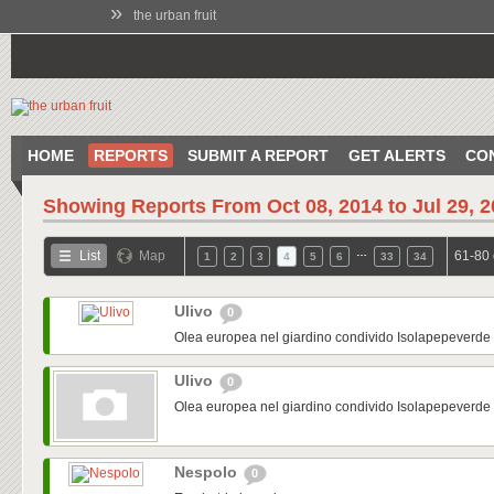
»
the urban fruit
HOME
REPORTS
SUBMIT A REPORT
GET ALERTS
CO
Showing Reports From
Oct 08, 2014 to Jul 29, 
…
List
Map
61-80 
1
2
3
4
5
6
33
34
Ulivo
0
Olea europea nel giardino condivido Isolapepeverde
Ulivo
0
Olea europea nel giardino condivido Isolapepeverde
Nespolo
0