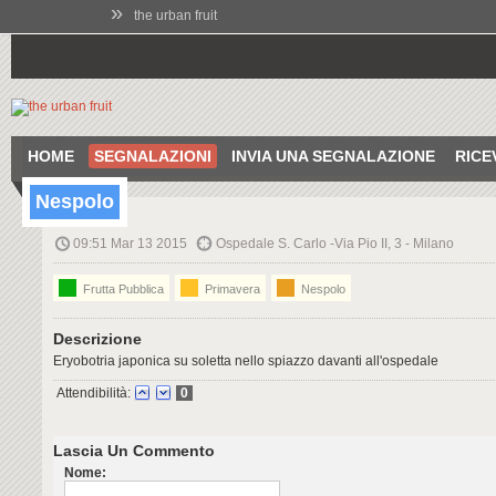
»
the urban fruit
HOME
SEGNALAZIONI
INVIA UNA SEGNALAZIONE
RICE
Nespolo
09:51 Mar 13 2015
Ospedale S. Carlo -Via Pio II, 3 - Milano
Frutta Pubblica
Primavera
Nespolo
Descrizione
Eryobotria japonica su soletta nello spiazzo davanti all'ospedale
Attendibilità:
0
Lascia Un Commento
Nome: