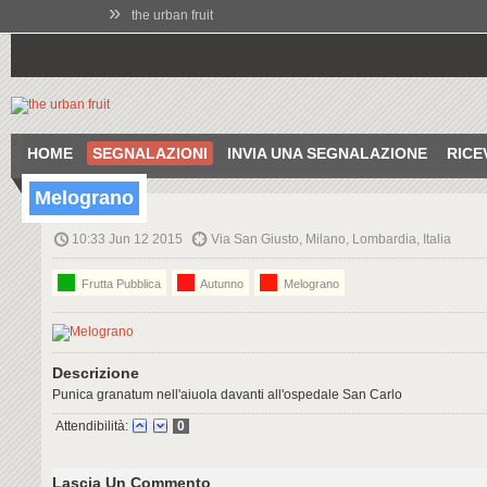
»
the urban fruit
HOME
SEGNALAZIONI
INVIA UNA SEGNALAZIONE
RICE
Melograno
10:33 Jun 12 2015
Via San Giusto, Milano, Lombardia, Italia
Frutta Pubblica
Autunno
Melograno
Descrizione
Punica granatum nell'aiuola davanti all'ospedale San Carlo
Attendibilità:
0
Lascia Un Commento