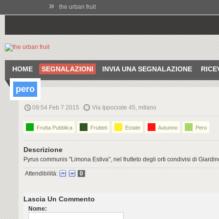
»
the urban fruit
HOME
SEGNALAZIONI
INVIA UNA SEGNALAZIONE
RICE
pero
09:54 Feb 7 2015
Via Ippocrate 45, mIlano
Frutta Pubblica
Frutteti
Estate
Autunno
Pero
Descrizione
Pyrus communis "Limona Estiva", nel frutteto degli orti condivisi di Giardi
Attendibilità:
0
Lascia Un Commento
Nome: