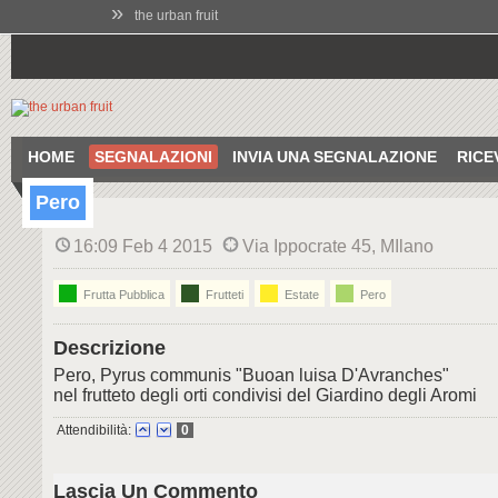
»
the urban fruit
HOME
SEGNALAZIONI
INVIA UNA SEGNALAZIONE
RICE
Pero
16:09 Feb 4 2015
Via Ippocrate 45, MIlano
Frutta Pubblica
Frutteti
Estate
Pero
Descrizione
Pero, Pyrus communis "Buoan luisa D'Avranches"
nel frutteto degli orti condivisi del Giardino degli Aromi
Attendibilità:
0
Lascia Un Commento